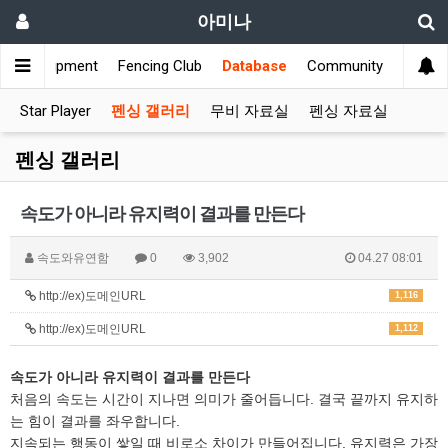
아미나
s
Equipment
Fencing Club
Database
Community
Star Player
펜싱 갤러리
무비 자료실
펜싱 자료실
펜싱 갤러리
속도가 아니라 유지력이 결과를 만든다
속도와유연함
0
3,902
04.27 08:01
http://ex)도메인URL
1,116
http://ex)도메인URL
1,112
속도가 아니라 유지력이 결과를 만든다
처음의 속도는 시간이 지나면 의미가 줄어듭니다. 결국 끝까지 유지하
는 힘이 결과를 좌우합니다.
지속되는 행동이 쌓일 때 비로소 차이가 만들어집니다. 유지력은 가장