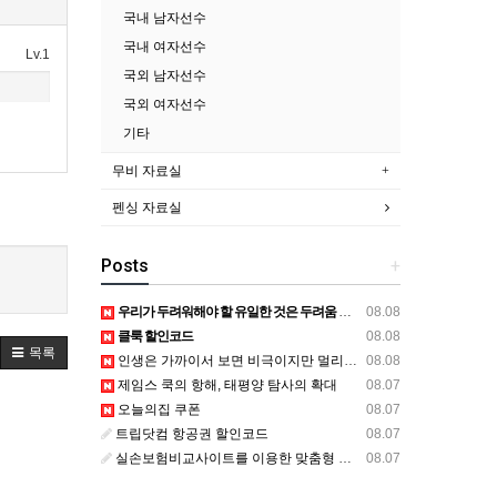
국내 남자선수
국내 여자선수
Lv.1
국외 남자선수
국외 여자선수
기타
무비 자료실
펜싱 자료실
Posts
+
우리가 두려워해야 할 유일한 것은 두려움 그 자체다
08.08
클룩 할인코드
08.08
목록
인생은 가까이서 보면 비극이지만 멀리서 보면 희극이다
08.08
제임스 쿡의 항해, 태평양 탐사의 확대
08.07
오늘의집 쿠폰
08.07
트립닷컴 항공권 할인코드
08.07
실손보험비교사이트를 이용한 맞춤형 보험 설계
08.07