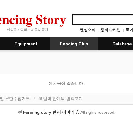
encing Story
펜싱소식
장비 수리법
국
펜싱을 사랑하는 이들의 공간
|
|
펜싱 동영상
|
Equipment
Fencing Club
Database
게시물이 없습니다.
일 무단수집거부
책임의 한계와 법적고지
Fencing story 펜싱 이야기
All rights reserved.