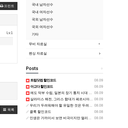
국내 남자선수
프린트
국내 여자선수
국외 남자선수
국외 여자선수
Lv.1
기타
무비 자료실
펜싱 자료실
Posts
+
트립닷컴 할인코드
08.09
아고다 할인코드
08.09
에도 막부 수립, 일본의 장기 통치 시대 시작
08.09
살라미스 해전, 그리스 함대가 페르시아의 진격을 막다
08.09
우리가 두려워해야 할 유일한 것은 두려움 그 자체다
08.08
목록
클룩 할인코드
08.08
인생은 가까이서 보면 비극이지만 멀리서 보면 희극이다
08.08