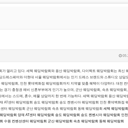
05.
가 열리고 있다. 세텍 웨딩박람회와 용산 웨딩박람회, 다이렉트 웨딩박람회는 최신 
 웨딩드레스페어와 더현대 서울 웨딩박람회에서는 인기 드레스 브랜드와 스튜디오 상담
시아 웨딩박람회, 인천 롯데백화점 웨딩박람회까지 지역별 맞춤 혜택이 다양하다. 대전 
 경기·충청권 예비 신혼부부에게 인기가 높으며, 군산 웨딩박람회, 속초 웨딩박람회,
에서는 스드메, 혼수, 예물 상담까지 한 번에 가능하다. 세텍 웨딩박람회 용산 웨딩박
재 AT센터 웨딩박람회 송도 웨딩박람회 송도 켄벤시아 웨딩박람회 인천 롯데백화점 
션센터 웨딩박림회 군산 웨딩박람회 속초 웨딩박람회 동해 웨딩박람회
세텍 웨딩박람
 웨딩박람회
양재 AT센터 웨딩박람회
송도 웨딩박람회
송도 켄벤시아 웨딩박람회
인천
람회
수원 컨벤션센터 웨딩박림회
군산 웨딩박람회
속초 웨딩박람회
동해 웨딩박람회