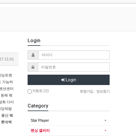
Login
27 21:01
웨딩트렌
Login
도 가능하
컨벤션센터
자동로그인
회원가입
|
정보찾기
 동해 웨
람회 다이
Category
웨딩박람
회
용산 웨
Star Player
 롯데백
펜싱 갤러리