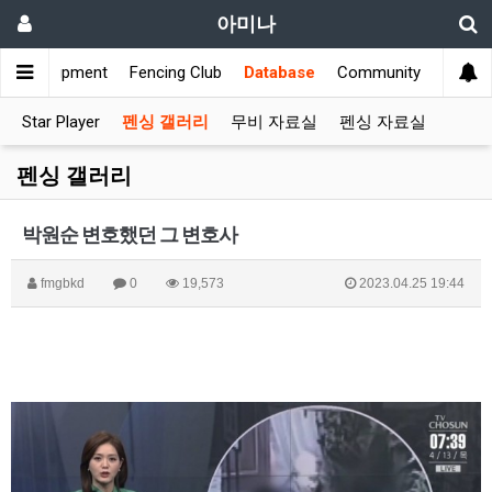
아미나
s
Equipment
Fencing Club
Database
Community
Star Player
펜싱 갤러리
무비 자료실
펜싱 자료실
펜싱 갤러리
박원순 변호했던 그 변호사
fmgbkd
0
19,573
2023.04.25 19:44