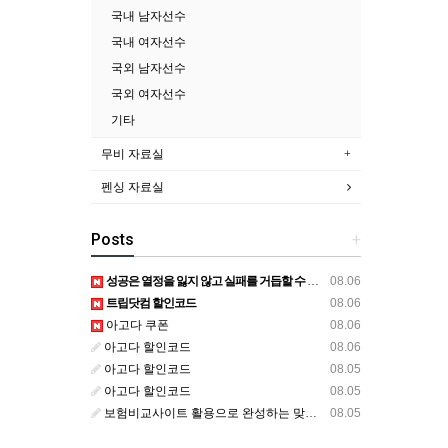
국내 남자선수
국내 여자선수
국외 남자선수
국외 여자선수
기타
무비 자료실
펜싱 자료실
Posts
+
성공은 열정을 잃지 않고 실패를 거듭할 수 있는 능력이다
08.06
트립닷컴 할인코드
08.06
아고다 쿠폰
08.06
아고다 할인코드
08.06
아고다 할인코드
08.05
아고다 할인코드
08.05
보험비교사이트 활용으로 완성하는 맞춤형 보험 계획
08.05